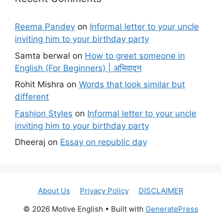
Reema Pandey
on
Informal letter to your uncle
inviting him to your birthday party
Samta berwal
on
How to greet someone in
English (For Beginners) | अभिवादन
Rohit Mishra
on
Words that look similar but
different
Fashion Styles
on
Informal letter to your uncle
inviting him to your birthday party
Dheeraj
on
Essay on republic day
About Us
Privacy Policy
DISCLAIMER
© 2026 Motive English
• Built with
GeneratePress