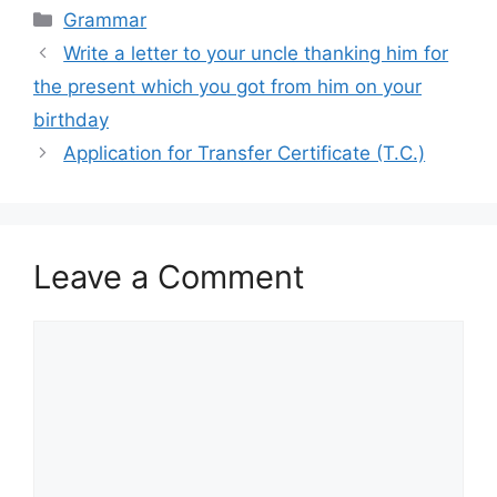
Categories
Grammar
Write a letter to your uncle thanking him for
the present which you got from him on your
birthday
Application for Transfer Certificate (T.C.)
Leave a Comment
Comment